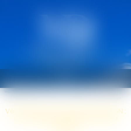
CABINET MARCAULT
DEROUARD
Ouvrir
le
Vous êtes ici :
Accueil
menu
Vérification et correction des DSN : la compétence des Urssaf est élargie
Vérification et correction des DSN :
la compétence des Urssaf est
élargie