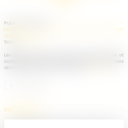
Publié le :
18/01/2023
Droit du travail - Employeurs
/
Droit de la protection
sociale
Source :
www.efl.fr
Les Urssaf se voient reconnaître le droit de vérifier et
corriger les DSN pour toutes les cotisations sociales
dont elles assurent le recouvrement...
Lire la suite
HISTORIQUE
Projet de loi DDADUE : quelles nouveautés en droit