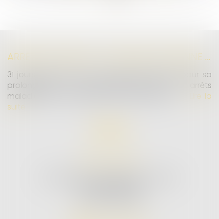
>>
ARRÊTS DE TRAVAIL : UN DÉCRET PLAFONNE POUR LA PREMIÈRE FOIS LEUR DURÉE À PARTIR DU 1ER SEPTEMBRE 2026
31 jours maximum pour un premier arrêt, 62 pour sa
prolongation : dès septembre 2026, vos arrêts
maladie seront plafonnés comme jamais...
Lire la
suite
MD AVOCATS
26 AVENUE DE LA LIBERTÉ RIVE GAUCHE
97300 CAYENNE
Tél :
05 94 25 51 00