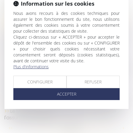
du travail ?
Information sur les cookies
Nouvelle donne pour les astreintes ?
Nous avons recours à des cookies techniques pour
Vérification et correction des DSN : la compétence
assurer le bon fonctionnement du site, nous utilisons
des Urssaf est élargie
également des cookies soumis à votre consentement
pour collecter des statistiques de visite.
LFSS pour 2023 : le Conseil constitutionnel censure
Cliquez ci-dessous sur « ACCEPTER » pour accepter le
deux mesures relatives aux indemnités journalières
dépôt de l'ensemble des cookies ou sur « CONFIGURER
Arrêts de travail Covid : les règles dérogatoires
» pour choisir quels cookies nécessitant votre
d’indemnisation sont prolongées en 2023
consentement seront déposés (cookies statistiques),
Quelle gratification pour les stagiaires en 2023 ?
avant de continuer votre visite du site.
Plus d'informations
Heures supplémentaires : une nouvelle exonération
pour les entreprises de 20 à moins de 250 salariés
CONFIGURER
REFUSER
Prime annuelle : un salarié absent lors du
versement ?
ACCEPTER
Pas de consultation du CSE si l'avis d'inaptitude
dispense l'employeur de rechercher un reclassement
Le Ministre du Travail a présenté la réforme de
l'assurance chômage
...
...
<<
<
52
53
54
55
56
57
58
>