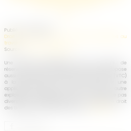
de la concurrence
Publié le :
08/09/2025
Droit du travail - Salariés
/
Relation individuelles au
travail
Source :
www.actu-juridique.fr
Une société gestionnaire d’une centrale de
réservation de taxis en région parisienne, qui propose
aussi des voitures de transport avec chauffeur (VTC)
à la réservation via des sites internet et une
application smartphone, soutenant qu’une autre
exploitante de plate-forme de VTC ne respecte pas
diverses lois et réglementations en matière de droit
des transports et de droit du travail...
Lire la suite