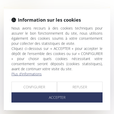
HISTORIQUE
Information sur les cookies
Nous avons recours à des cookies techniques pour
Allocation de retour à l'emploi -Quels droits au
assurer le bon fonctionnement du site, nous utilisons
chômage après un contrat d’alternance ?
également des cookies soumis à votre consentement
Relation amoureuse au travail : un risque de
pour collecter des statistiques de visite.
licenciement ?
Cliquez ci-dessous sur « ACCEPTER » pour accepter le
dépôt de l'ensemble des cookies ou sur « CONFIGURER
Canicule : vers une température maximale de
» pour choisir quels cookies nécessitant votre
sécurité au travail
consentement seront déposés (cookies statistiques),
Grèves de septembre 2025 : quelles
avant de continuer votre visite du site.
conséquences si on fait grève ?
Plus d'informations
Usage des substances psychoactives : prévention
en milieu professionnel
CONFIGURER
REFUSER
Le Conseil constitutionnel fait le point sur le congé
de paternité
ACCEPTER
Deux CDI refusés après un CDD = allocations
chômage supprimées !