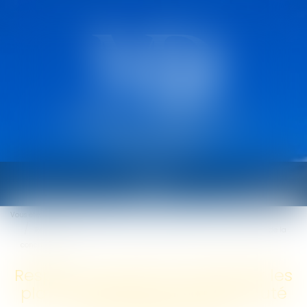
CABINET MARCAULT
DEROUARD
Ouvrir
le
Vous êtes ici :
Accueil
menu
Respect du droit du travail par les plates-formes de VTC et loyauté de la
concurrence
Respect du droit du travail par les
plates-formes de VTC et loyauté