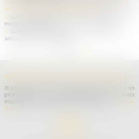
Respect du droit du travail par les plates-formes
de VTC et loyauté de la concurrence
Lutte contre les accidents du travail graves et
mortels : du nouveau !
Arrêt de travail : le nouveau formulaire papier
sécurisé devient obligatoire
...
...
<<
<
4
5
6
7
8
9
10
>
>>
ARRÊTS DE TRAVAIL : UN DÉCRET PLAFONNE POUR LA PREMIÈRE FOIS LEUR DURÉE À PARTIR DU 1ER SEPTEMBRE 2026
31 jours maximum pour un premier arrêt, 62 pour sa
prolongation : dès septembre 2026, vos arrêts
maladie seront plafonnés comme jamais...
Lire la
suite