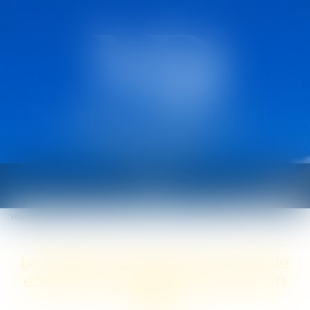
CABINET MARCAULT
DEROUARD
Ouvrir
le
Vous êtes ici :
Accueil
menu
Le plafond de la sécurité sociale est porté à 3 864 € par mois en 2024
Le plafond de la sécurité sociale
est porté à 3 864 € par mois en
2024