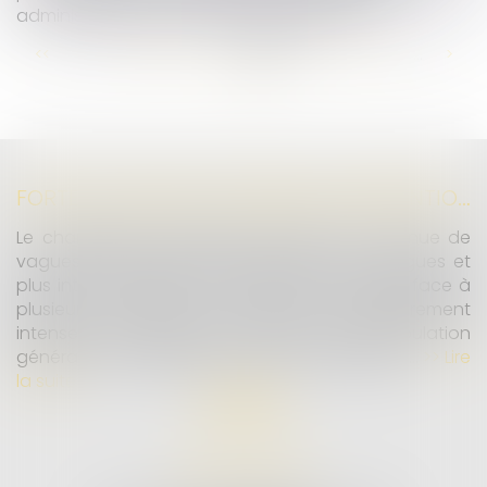
administrative en vue d’un licenciement
...
...
<<
<
38
39
40
41
42
43
44
>
>>
FORTES CHALEURS : MESURES DE PRÉVENTION ET ACTIONS DE L'INSPECTION DU TRAVAIL
Le changement climatique entraine la survenue de
vagues de chaleur plus fréquentes, plus longues et
plus intenses. Depuis la fin mai, la France fait face à
plusieurs épisodes caniculaires particulièrement
intenses, qui constituent un risque pour la population
générale, mais également pour les travailleurs...
Lire
la suite
MD AVOCATS