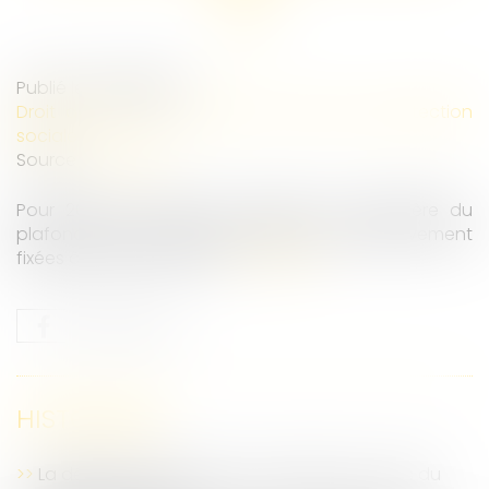
Publié le :
08/11/2023
Droit du travail - Salariés
/
Droit de la protection
sociale
Source :
www.efl.fr
Pour 2024, les valeurs mensuelle et journalière du
plafond de la sécurité sociale sont respectivement
fixées à 3 864 € et 213 €...
Lire la suite
HISTORIQUE
La décision du juge doit se substituer à l’avis du