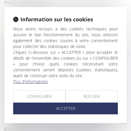
médecin du travail
Prévention des accidents du travail graves et
mortels : lancement d’une campagne d’information
Information sur les cookies
Le plafond de la sécurité sociale est porté à 3 864
Nous avons recours à des cookies techniques pour
€ par mois en 2024
assurer le bon fonctionnement du site, nous utilisons
Pas de délai de carence entre un contrat de
également des cookies soumis à votre consentement
mission et un CDD de surcroît successifs avec un
pour collecter des statistiques de visite.
même salarié
Cliquez ci-dessous sur « ACCEPTER » pour accepter le
Exclusion des salariés temporaire du versement de
dépôt de l'ensemble des cookies ou sur « CONFIGURER
» pour choisir quels cookies nécessitant votre
la prime exceptionnelle de pouvoir d’achat
consentement seront déposés (cookies statistiques),
Punaises de lit au travail : attention à votre
avant de continuer votre visite du site.
obligation de prévention !
Plus d'informations
Préjudice d’anxiété en cas d’exposition à l’amiante
: quelle spécificité ?
CONFIGURER
REFUSER
Dénonciation de harcèlement, licenciement et
charge de la preuve
ACCEPTER
RÉFÉRENT SANTÉ ET SÉCURITÉ DE L’ENTREPRISE
L’allégation de fraude dans la candidature n’exclut
pas le respect de la procédure d’autorisation