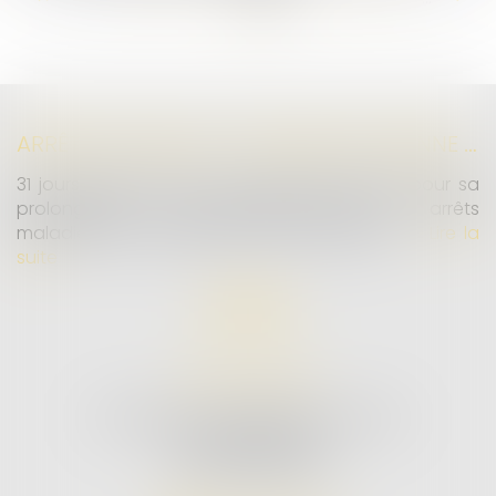
>>
ARRÊTS DE TRAVAIL : UN DÉCRET PLAFONNE POUR LA PREMIÈRE FOIS LEUR DURÉE À PARTIR DU 1ER SEPTEMBRE 2026
31 jours maximum pour un premier arrêt, 62 pour sa
prolongation : dès septembre 2026, vos arrêts
maladie seront plafonnés comme jamais...
Lire la
suite
MD AVOCATS
26 AVENUE DE LA LIBERTÉ RIVE GAUCHE
97300 CAYENNE
Tél :
05 94 25 51 00