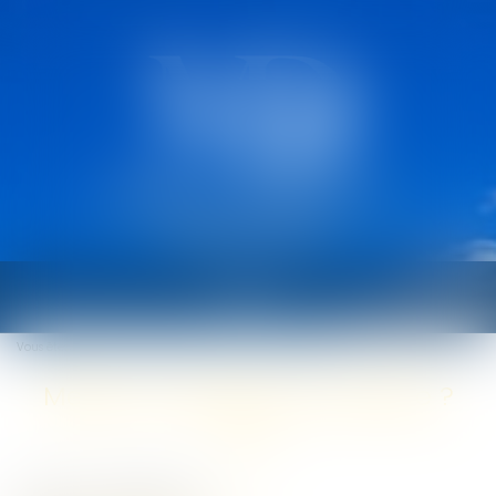
CABINET MARCAULT
DEROUARD
Ouvrir
le
Vous êtes ici :
Accueil
Mettre un salarié à la retraite ?
menu
Mettre un salarié à la retraite ?