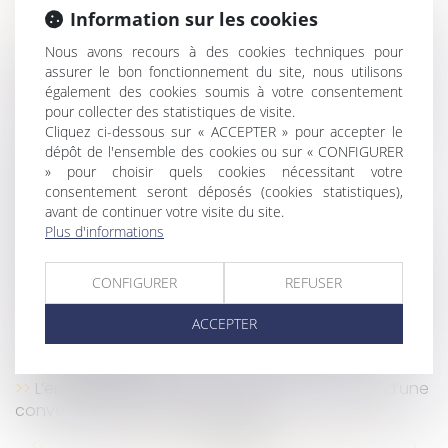
Mettre un salarié à la retraite ?
Information sur les cookies
Demande de congé payé : mieux vaut y répondre !
Nous avons recours à des cookies techniques pour
Certification des comptes 2021 du régime général
assurer le bon fonctionnement du site, nous utilisons
de sécurité sociale et du CPSTI
également des cookies soumis à votre consentement
La contrepartie au dépassement du temps normal
pour collecter des statistiques de visite.
de trajet domicile-travail doit être suffisante
Cliquez ci-dessous sur « ACCEPTER » pour accepter le
Un arrêt de travail en soutien à un collègue
dépôt de l'ensemble des cookies ou sur « CONFIGURER
» pour choisir quels cookies nécessitant votre
licencié, sans revendications collectives, est-il une
consentement seront déposés (cookies statistiques),
grève ?
avant de continuer votre visite du site.
Comment rémunérer le temps de trajet d'un
Plus d'informations
représentant du personnel qui se rend à une réunion
organisée par l'employeur ?
CONFIGURER
REFUSER
Rupture conventionnelle : l'indemnité est due aux
ayants droit du salarié décédé après l'homologation
ACCEPTER
Les stagiaires de la formation professionnelle
mieux rémunérés
L’employeur ne peut pas demander la nullité d’une
convention de forfait en heures
...
...
<<
<
60
61
62
63
64
65
66
>