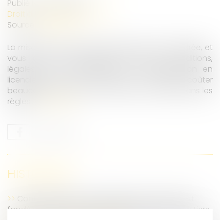
Publié le :
08/06/2022
Droit du travail - Employeurs
Source :
www.efl.fr
La mise à la retraite d’un salarié est très encadrée, et
vous devez en respecter toutes les conditions,
légales et conventionnelles. La requalification en
licenciement sans CRS peut en effet coûter
beaucoup plus cher qu’une mise en retraite dans les
règles...
Lire la suite
HISTORIQUE
Contrôle Urssaf : le redressement est nul s'il est
fondé sur des informations obtenues auprès de tiers