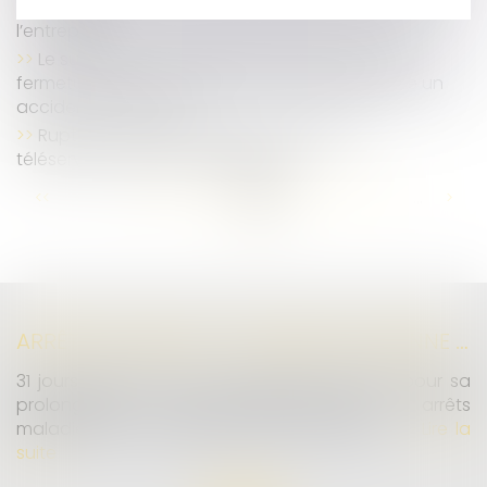
Harcèlement moral et stress professionnel dans
l’entreprise
Le suicide d’un salarié après l’annonce de la
fermeture d’un site peut être considéré comme un
accident du travail
Rupture conventionnelle : le recours au
téléservice désormais obligatoire
...
...
<<
<
61
62
63
64
65
66
67
>
>>
ARRÊTS DE TRAVAIL : UN DÉCRET PLAFONNE POUR LA PREMIÈRE FOIS LEUR DURÉE À PARTIR DU 1ER SEPTEMBRE 2026
31 jours maximum pour un premier arrêt, 62 pour sa
prolongation : dès septembre 2026, vos arrêts
maladie seront plafonnés comme jamais...
Lire la
suite