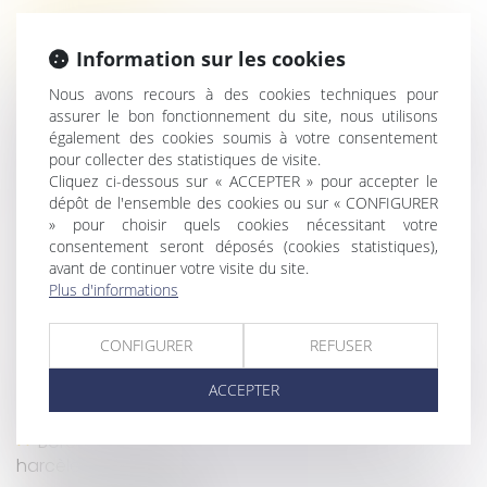
L’Urssaf : bilan 2020 de la lutte contre le travail
dissimulé
Information sur les cookies
Pass sanitaire : nouvelles précisions du ministère
Nous avons recours à des cookies techniques pour
du Travail
assurer le bon fonctionnement du site, nous utilisons
Revendication d'une classification supérieure : le
également des cookies soumis à votre consentement
salarié doit remplir toutes les conditions posées par
pour collecter des statistiques de visite.
la convention collective !
Cliquez ci-dessous sur « ACCEPTER » pour accepter le
dépôt de l'ensemble des cookies ou sur « CONFIGURER
Propositions de lois sur lois de financement
» pour choisir quels cookies nécessitant votre
sécurité sociale
consentement seront déposés (cookies statistiques),
Titres-restaurant : les nouvelles règles applicables
avant de continuer votre visite du site.
dès le 1er septembre
Plus d'informations
Harcèlement sexuel : une nouvelle définition en
droit du travail
CONFIGURER
REFUSER
Le recouvrement des cotisations de retraite
complémentaire par l’URSSAF est reporté au 1er janvier
ACCEPTER
2023
Bore Out : l’absence de travail est aussi du
harcèlement moral