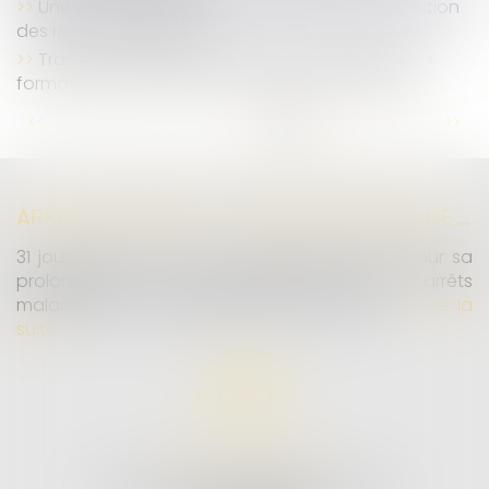
Une nouvelle obligation en matière de prévention
des risques chimiques
Transfert du recouvrement des contributions «
formation » aux Urssaf : l'ordonnance est parue
...
<<
<
70
71
72
73
74
75
76
>
>>
ARRÊTS DE TRAVAIL : UN DÉCRET PLAFONNE POUR LA PREMIÈRE FOIS LEUR DURÉE À PARTIR DU 1ER SEPTEMBRE 2026
31 jours maximum pour un premier arrêt, 62 pour sa
prolongation : dès septembre 2026, vos arrêts
maladie seront plafonnés comme jamais...
Lire la
suite
MD AVOCATS
26 AVENUE DE LA LIBERTÉ RIVE GAUCHE