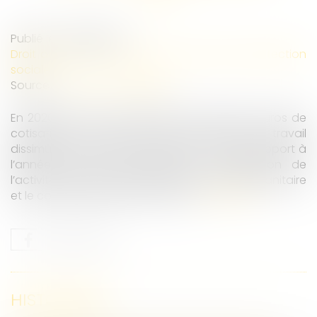
Publié le :
09/09/2021
Droit du travail - Employeurs
/
Droit de la protection
sociale
Source :
www.actu-juridique.fr
En 2020, l’Urssaf a redressé 605,7 millions d’euros de
cotisations au titre de la lutte contre le travail
dissimulé, un résultat en baisse de 15 % par rapport à
l’année 2019 qui s’explique par l’adaptation de
l’activité de contrôle au contexte de la crise sanitaire
et le confinement de mars à mai...
Lire la suite
HISTORIQUE