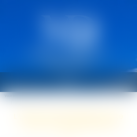
CABINET MARCAULT
DEROUARD
Ouvrir
le
Vous êtes ici :
Accueil
menu
L’Urssaf : bilan 2020 de la lutte contre le travail dissimulé
L’Urssaf : bilan 2020 de la lutte
contre le travail dissimulé