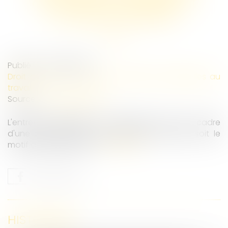
convocation à entretien et
l'entretien préalable
Publié le :
07/04/2025
Droit du travail - Salariés
/
Relation individuelles au
travail
Source :
www.legisocial.fr
L'entretien préalable est obligatoire dans le cadre
d'une procédure de licenciement, quel que soit le
motif du licenciement...
Lire la suite
HISTORIQUE