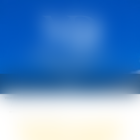
CABINET MARCAULT
DEROUARD
Ouvrir
le
Vous êtes ici :
Accueil
menu
Licenciement : 5 jours pleins doivent s'écouler entre la convocation à
entretien et l'entretien préalable
Licenciement : 5 jours pleins
doivent s'écouler entre la