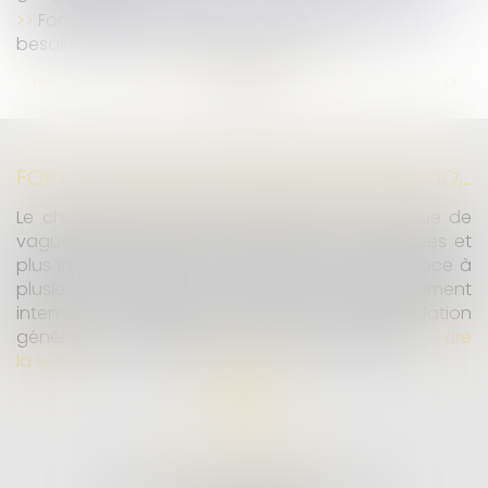
Forfait jours et déduction de cotisations : pas
besoin d’accord collectif après 2012
...
...
<<
<
12
13
14
15
16
17
18
>
>>
FORTES CHALEURS : MESURES DE PRÉVENTION ET ACTIONS DE L'INSPECTION DU TRAVAIL
Le changement climatique entraine la survenue de
vagues de chaleur plus fréquentes, plus longues et
plus intenses. Depuis la fin mai, la France fait face à
plusieurs épisodes caniculaires particulièrement
intenses, qui constituent un risque pour la population
générale, mais également pour les travailleurs...
Lire
la suite
MD AVOCATS