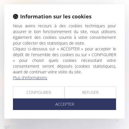
Comportement sentimental et faute grave : une
Information sur les cookies
frontière franchie selon la Cour de cassation
Salariée enceinte : quelles sont les obligations de
Nous avons recours à des cookies techniques pour
l’employeur ?
assurer le bon fonctionnement du site, nous utilisons
Licenciement nul : les indemnités doivent inclure
également des cookies soumis à votre consentement
pour collecter des statistiques de visite.
primes et heures supplémentaires
Cliquez ci-dessous sur « ACCEPTER » pour accepter le
Déblocage anticipé de l'épargne salariale pour
dépôt de l'ensemble des cookies ou sur « CONFIGURER
l'acquisition d'une résidence principale à l'étranger
» pour choisir quels cookies nécessitant votre
SOCIAL – Reclassement : la définition du groupe
consentement seront déposés (cookies statistiques),
passe (encore) par le Code de commerce
avant de continuer votre visite du site.
Plus d'informations
Licenciement : 5 jours pleins doivent s'écouler entre
la convocation à entretien et l'entretien préalable
CONFIGURER
REFUSER
Licenciement pour inaptitude : pas besoin
d’attendre le juge pour la Cour de cassation
ACCEPTER
Arrêt maladie : baisse du montant maximal des
IJSS à compter du 1er avril
Offre raisonnable d'emploi : précision sur la zone
géographique