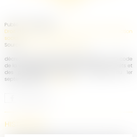
Publié le :
26/06/2026
Droit du travail - Employeurs
/
Droit de la protection
sociale
Source :
www.service-public.gouv.fr
décret du 12 juin 2026 crée l’article R.162-1-7-1 au code
de la sécurité sociale qui limite la durée des arrêts et
des prolongations prescrits à compter du 1er
septembre 2026...
Lire la suite
HISTORIQUE