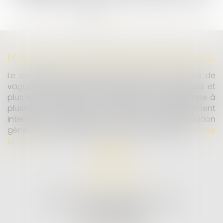
...
<<
<
1
2
3
4
5
6
7
>
>>
FORTES CHALEURS : MESURES DE PRÉVENTION ET ACTIONS DE L'INSPECTION DU TRAVAIL
Le changement climatique entraine la survenue de
vagues de chaleur plus fréquentes, plus longues et
plus intenses. Depuis la fin mai, la France fait face à
plusieurs épisodes caniculaires particulièrement
intenses, qui constituent un risque pour la population
générale, mais également pour les travailleurs...
Lire
la suite
MD AVOCATS
26 AVENUE DE LA LIBERTÉ RIVE GAUCHE
97300 CAYENNE