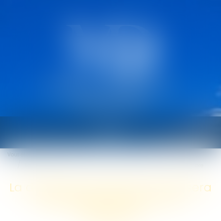
CABINET MARCAULT
DEROUARD
Ouvrir
le
Vous êtes ici :
Accueil
menu
La durée des arrêts de travail sera plafonnée à partir du 1er septembre
La durée des arrêts de travail sera
plafonnée à partir du 1er
septembre