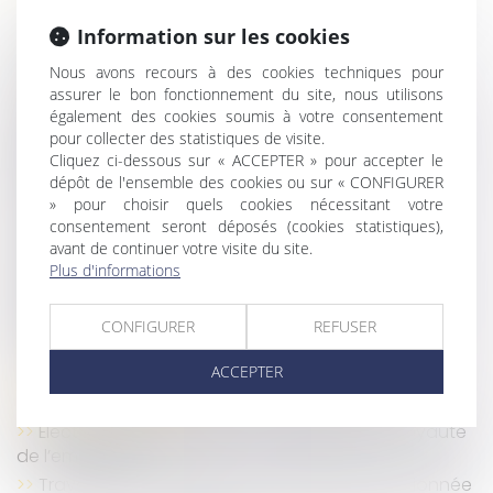
Cotisations AT/MP : contester le taux ne suffit pas
à contester le classement
Information sur les cookies
Arrêt maladie : rupture conventionnelle et
Nous avons recours à des cookies techniques pour
discrimination
assurer le bon fonctionnement du site, nous utilisons
Obligation de formation : le manquement de
également des cookies soumis à votre consentement
l'employeur n'ouvre pas automatiquement droit à
pour collecter des statistiques de visite.
Cliquez ci-dessous sur « ACCEPTER » pour accepter le
réparation !
dépôt de l'ensemble des cookies ou sur « CONFIGURER
Harcèlement sexuel : la victime n'a pas besoin
» pour choisir quels cookies nécessitant votre
d'être directement visée
consentement seront déposés (cookies statistiques),
Accidents du travail : indemnisation limitée à
avant de continuer votre visite du site.
quatre ans
Plus d'informations
RGDU : quel est le montant du Smic brut retenu
pour 2026 ?
CONFIGURER
REFUSER
La réduction générale dégressive unique
ACCEPTER
La durée des arrêts de travail sera plafonnée à
partir du 1er septembre
Élections CSE : les limites de l’obligation de loyauté
de l’employeur
Travailleurs détachés : fraude sociale sanctionnée