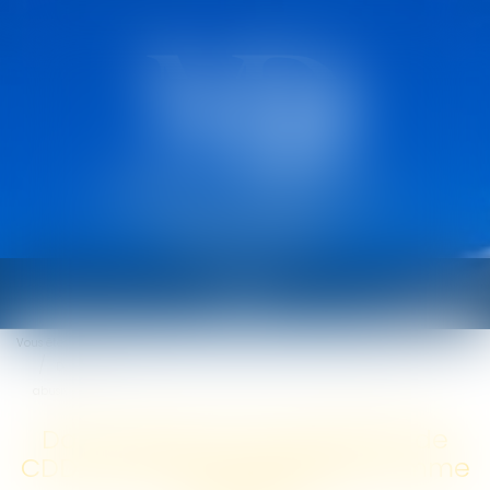
CABINET MARCAULT
DEROUARD
Ouvrir
le
Vous êtes ici :
Accueil
menu
Dans quels cas une rupture de CDD peut être considérée comme
abusive ?
Dans quels cas une rupture de
CDD peut être considérée comme