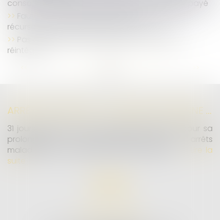
consacre le droit au report des jours de congé payé
Faute inexcusable et prescription : l’action
récursoire de la caisse limitée à 5 ans
Pas d’indemnités de rupture pour le salarié
réintégré !
...
...
<<
<
3
4
5
6
7
8
9
>
>>
ARRÊTS DE TRAVAIL : UN DÉCRET PLAFONNE POUR LA PREMIÈRE FOIS LEUR DURÉE À PARTIR DU 1ER SEPTEMBRE 2026
31 jours maximum pour un premier arrêt, 62 pour sa
prolongation : dès septembre 2026, vos arrêts
maladie seront plafonnés comme jamais...
Lire la
suite
MD AVOCATS