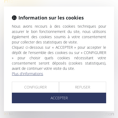
HISTORIQUE
Peut-on reporter ses congés payés non pris après
Information sur les cookies
le 31 mai ?
Dans quels cas une rupture de CDD peut être
Nous avons recours à des cookies techniques pour
assurer le bon fonctionnement du site, nous utilisons
considérée comme abusive ?
également des cookies soumis à votre consentement
Dialogue social et formation : nouvelles règles de
pour collecter des statistiques de visite.
versement et de contrôle des contributions
Cliquez ci-dessous sur « ACCEPTER » pour accepter le
conventionnelles
dépôt de l'ensemble des cookies ou sur « CONFIGURER
Rhinite allergique et reconnaissance de maladie
» pour choisir quels cookies nécessitant votre
professionnelle : absence de lien direct avec l’activité
consentement seront déposés (cookies statistiques),
avant de continuer votre visite du site.
de l’employé
Plus d'informations
Indemnités journalières maternité de l’assurance
volontaire : des précisions !
CONFIGURER
REFUSER
Frais professionnels et accueil d’un animal :
absence de justificatifs, pas de remboursement
ACCEPTER
Contrôle URSSAF : production des justificatifs et
procès équitable
Maladie pendant les congés : la Cour de cassation