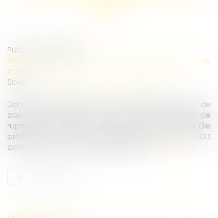
abusive ?
Publié le :
11/05/2026
Droit du travail - Salariés
/
Relation individuelles au
travail
Source :
entreprendre.service-public.gouv.fr
Dans un arrêt rendu le 9 avril 2026, la Cour de
cassation effectue un rappel sur les conditions de
rupture d’un CDD dans le cas d’un arrêt de travail. Elle
précise les cas où une rupture abusive du CDD
donne droit à un dédommagement...
Lire la suite