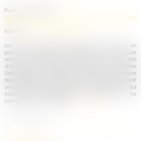
Publié le :
15/05/2023
Droit du travail - Employeurs
/
Droit de la protection
sociale
Source :
cabinet-rs.expert-infos.com
Les cotisants doivent être informés de la mise en
place d’un contrôle de l’Urssaf au moins 30 jours
avant la première visite de l’agent de contrôle. Afin
d’accorder davantage de garanties aux cotisants
(entreprises et travailleurs non-salariés), plusieurs
règles applicables à la procédure de contrôle Urssaf
ont été récemment modifiées. Des dispositions qui
concernent l’engagement, la procédure et les
conséquences du contrôle...
Lire la suite