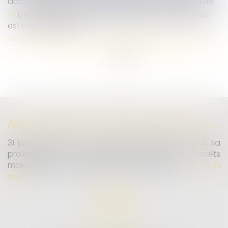
accueillant des jeunes en formation professionnelle
Dénonciation d’un harcèlement moral : le salarié
est mieux protégé
Contrôle Urssaf : les nouvelles règles à connaître
...
...
<<
<
46
47
48
49
50
51
52
>
>>
ARRÊTS DE TRAVAIL : UN DÉCRET PLAFONNE POUR LA PREMIÈRE FOIS LEUR DURÉE À PARTIR DU 1ER SEPTEMBRE 2026
31 jours maximum pour un premier arrêt, 62 pour sa
prolongation : dès septembre 2026, vos arrêts
maladie seront plafonnés comme jamais...
Lire la
suite