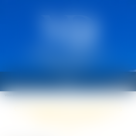
CABINET MARCAULT
DEROUARD
Ouvrir
le
Vous êtes ici :
Accueil
Contrôle Urssaf : les nouvelles règles à connaître
menu
Contrôle Urssaf : les nouvelles
règles à connaître