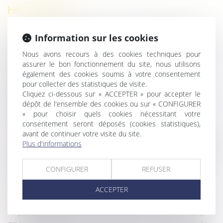
HISTORIQUE
Contribution AGEFIPH : les nouvelles dispositions
Information sur les cookies
pour la transmission des données par l’URSSAF et des
Nous avons recours à des cookies techniques pour
accords agréés
assurer le bon fonctionnement du site, nous utilisons
Prescription du délai de prise en charge de la
également des cookies soumis à votre consentement
maladie professionnelle : derniers rappels
pour collecter des statistiques de visite.
Coïncidence entre les jours fériés et les jours de
Cliquez ci-dessous sur « ACCEPTER » pour accepter le
repos : quid d’une majoration ou d’un repos
dépôt de l'ensemble des cookies ou sur « CONFIGURER
» pour choisir quels cookies nécessitant votre
supplémentaire
consentement seront déposés (cookies statistiques),
Congés non pris au 31 mai, que dit la loi ?
avant de continuer votre visite du site.
Alcool au volant : les obligations de l'employeur en
Plus d'informations
matière de formation des salariés à la prévention des
risques
CONFIGURER
REFUSER
De la jurisprudence liée aux arrêts de travail
Les employeurs peuvent temporairement couper
ACCEPTER
l’eau chaude
Santé au travail : mémento pour les employeurs