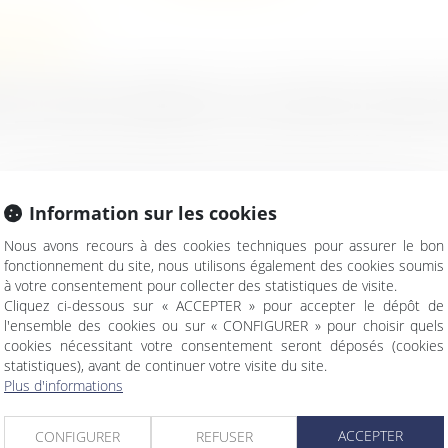
au travail
arié ? Question à laquelle la Cour de cassation a répondu à
Information sur les cookies
Nous avons recours à des cookies techniques pour assurer le bon
fonctionnement du site, nous utilisons également des cookies soumis
à votre consentement pour collecter des statistiques de visite.
Cliquez ci-dessous sur « ACCEPTER » pour accepter le dépôt de
lle le suivi de l’amplitude et de la charge de travail n’est
l'ensemble des cookies ou sur « CONFIGURER » pour choisir quels
cookies nécessitant votre consentement seront déposés (cookies
 amélioration des droits existants
statistiques), avant de continuer votre visite du site.
 pas tenu de verser l’indemnité compensatrice de préavis
Plus d'informations
dent du travail
oupe au sens de l’ordonnance du 22 septembre 2017
ACCEPTER
CONFIGURER
REFUSER